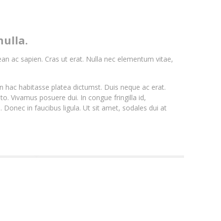
nulla.
nean ac sapien. Cras ut erat. Nulla nec elementum vitae,
n hac habitasse platea dictumst. Duis neque ac erat.
to. Vivamus posuere dui. In congue fringilla id,
onec in faucibus ligula. Ut sit amet, sodales dui at