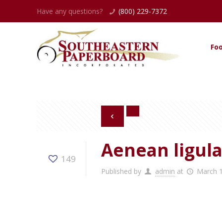
Have any questions?
(800) 229-7372
Fo
Aenean ligul
149
Published by
admin
at
March 1