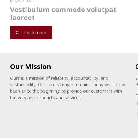
May 8, 2014
Vestibulum commodo volutpat
laoreet
Read more
Our Mission
Ours is a mission of reliability, accountability, and
S
sustainability. Our core strength remains today what it has
G
been since the beginning: to provide our customers with
C
the very best products and services.
Q