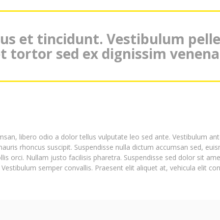
us et tincidunt. Vestibulum pel
et tortor sed ex dignissim venena
an, libero odio a dolor tellus vulputate leo sed ante. Vestibulum ante
 mauris rhoncus suscipit. Suspendisse nulla dictum accumsan sed, euis
llis orci. Nullam justo facilisis pharetra. Suspendisse sed dolor sit
estibulum semper convallis. Praesent elit aliquet at, vehicula elit con