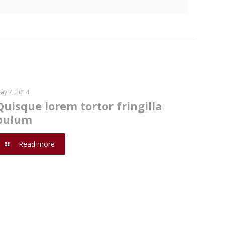
ay 7, 2014
Quisque lorem tortor fringilla
bulum
Read more