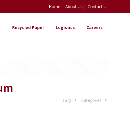
Home
About Us
Contact Us
g
Recycled Paper
Logistics
Careers
tum
Tags
Categories