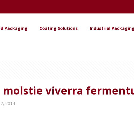
od Packaging
Coating Solutions
Industrial Packagin
a molstie viverra fermen
2, 2014